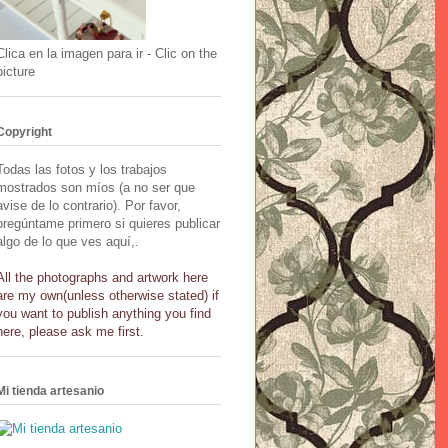
Clica en la imagen para ir - Clic on the
picture
Copyright
Todas las fotos y los trabajos
mostrados son míos (a no ser que
avise de lo contrario). Por favor,
pregúntame primero si quieres publicar
algo de lo que ves aquí,.
All the photographs and artwork here
are my own(unless otherwise stated) if
you want to publish anything you find
here, please ask me first.
Mi tienda artesanio