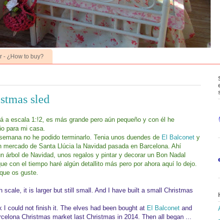
 - ¿How to buy?
istmas sled
á a escala 1:!2, es más grande pero aún pequeño y con él he
o para mi casa.
semana no he podido terminarlo. Tenia unos duendes de
El Balconet
y
 mercado de Santa Llúcia la Navidad pasada en Barcelona. Ahí
un árbol de Navidad, unos regalos y pintar y decorar un Bon Nadal
e con el tiempo haré algún detallito más pero por ahora aquí lo dejo.
 que os guste.
 scale, it is larger but still small. And I have built a small Christmas
k I could not finish it. The elves had been bought at
El Balconet
and
rcelona Christmas market last Christmas in 2014. Then all began ...