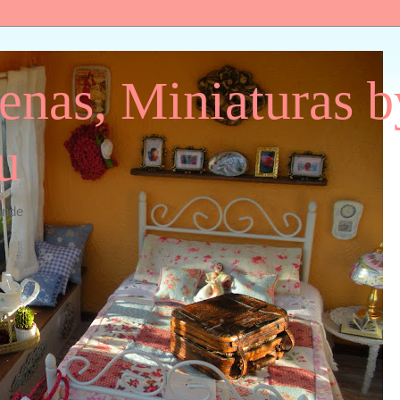
enas, Miniaturas 
u
ande