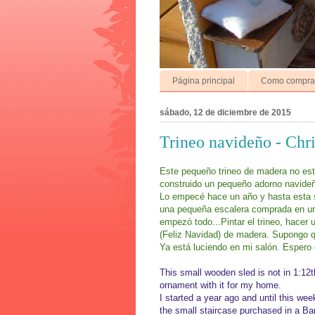
Página principal
Como comprar
sábado, 12 de diciembre de 2015
Trineo navideño - Chr
Este pequeño trineo de madera no est
construido un pequeño adorno navideñ
Lo empecé hace un año y hasta esta 
una pequeña escalera comprada en un
empezó todo...Pintar el trineo, hacer 
(Feliz Navidad) de madera. Supongo qu
Ya está luciendo en mi salón. Espero
This small wooden sled is not in 1:12th
ornament with it for my home.
I started a year ago and until this wee
the small staircase purchased in a Ba